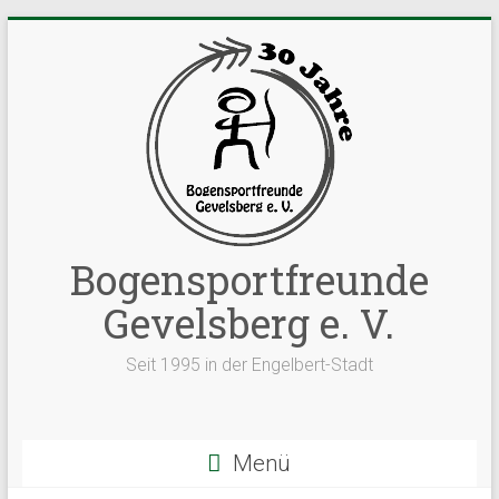
Zum
Inhalt
springen
Bogensportfreunde
Gevelsberg e. V.
Seit 1995 in der Engelbert-Stadt
Menü