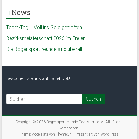
News
Team-Tag – Voll ins Gold getroffen
Bezirksmeisterschaft 2026 im Freien
Die Bogensportfreunde sind überall
Besuchen Sie uns auf Facebook!
Copyright © 2026
Bogensportfreunde Gevelsberg e. V.
. Alle Rechte
vorbehalten.
Theme:
Accelerate
von ThemeGrill. Präsentiert von
WordPress
.