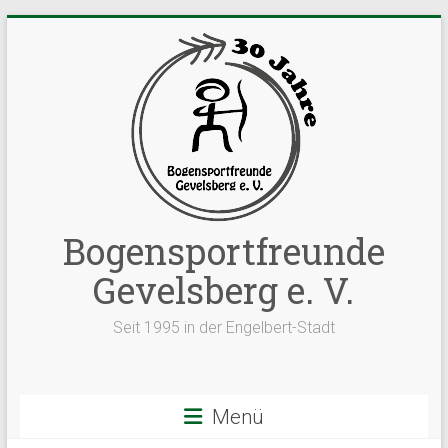
Zum
Inhalt
springen
Bogensportfreunde
Gevelsberg e. V.
Seit 1995 in der Engelbert-Stadt
Menü