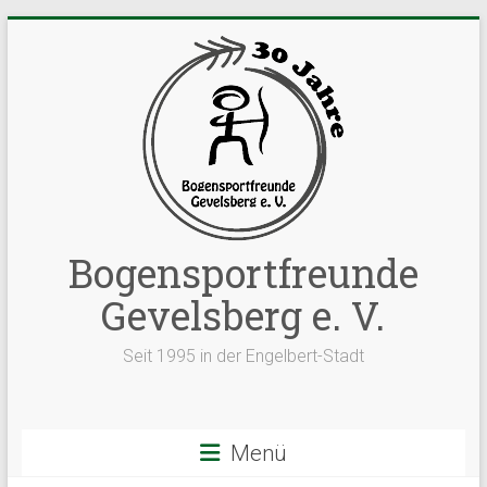
Zum
Inhalt
springen
Bogensportfreunde
Gevelsberg e. V.
Seit 1995 in der Engelbert-Stadt
Menü