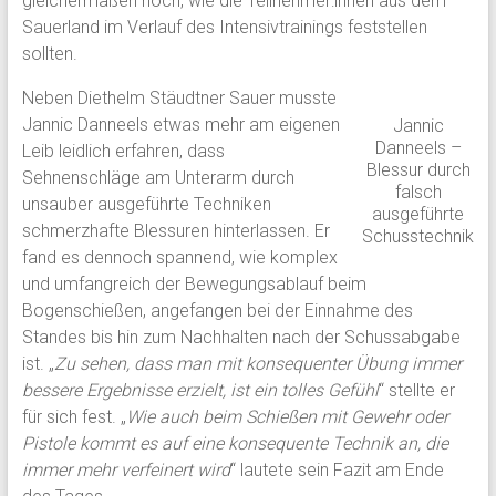
gleichermaßen hoch, wie die Teilnehmer:innen aus dem
Sauerland im Verlauf des Intensivtrainings feststellen
sollten.
Neben Diethelm Stäudtner Sauer musste
Jannic Danneels etwas mehr am eigenen
Jannic
Danneels –
Leib leidlich erfahren, dass
Blessur durch
Sehnenschläge am Unterarm durch
falsch
unsauber ausgeführte Techniken
ausgeführte
schmerzhafte Blessuren hinterlassen. Er
Schusstechnik
fand es dennoch spannend, wie komplex
und umfangreich der Bewegungsablauf beim
Bogenschießen, angefangen bei der Einnahme des
Standes bis hin zum Nachhalten nach der Schussabgabe
ist. „
Zu sehen, dass man mit konsequenter Übung immer
bessere Ergebnisse erzielt, ist ein tolles Gefühl
“ stellte er
für sich fest. „
Wie auch beim Schießen mit Gewehr oder
Pistole kommt es auf eine konsequente Technik an, die
immer mehr verfeinert wird
“ lautete sein Fazit am Ende