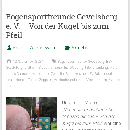
Bogensportfreunde Gevelsberg
e. V. – Von der Kugel bis zum
Pfeil
Sascha Winkielewski
Aktuelles
12 September, 2024
Bogensportfreunde Gevelsberg
,
BSF
Gevelsberg
,
Diethelm Stäudtner Sauer
,
Ina Wessing
,
Intensivanfängerkurs
,
Jannic Danneels
,
Marie Luise Zeppelin
,
Schützenverein SV Salchendorf
Neuenkirchen
,
Tobias Zeppelin
,
Vereinsfreundschaft
,
Vereinstreffen
,
Yvonne
Löb
Unter dem Motto:
„
Vereinsfreundschaft über
Grenzen hinaus – von der
Kugel bis zum Pfeil
“ war eine