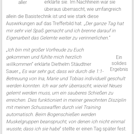
erklärte sie. Im Nachhinein war sie
aller
überaus überrascht, wie umfangreich
allein die Basistechnik ist und wie stark diese
Auswirkungen auf das Trefferbild hat. „
Der ganze Tag hat
mir sehr viel Spaß gemacht und ich brenne darauf in
Eigenarbeit das Gelernte weiter zu verinnerlichen.
“
„
Ich bin mit großer Vorfreude zu Euch
gekommen und fühlte mich herzlich
Ein
solides
willkommen
“ erklärte Diethelm Stäudtner
Ergebnis
Sauer.„
Es war sehr gut, dass wir durch die 1:1-
Betreuung von Ina, Marie und Tobias individuell geschult
werden konnten
.
Ich war sehr überrascht, wieviel Neues
gelernt werden muss, um ein sauberes Schießen zu
erreichen. Dies funktioniert in meiner gewohnten Disziplin
mit meinen Schusswaffen durch viel Training
automatisch.
Beim Bogenschießen werden
Muskelgruppen beansprucht, von denen ich nicht einmal
wusste, dass ich sie habe
“ stellte er einen Tag später fest.