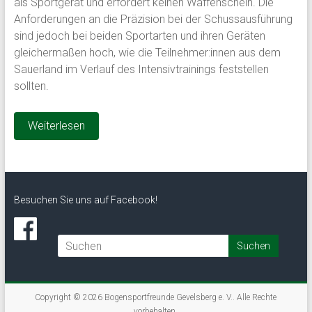
als Sportgerät und erfordert keinen Waffenschein. Die
Anforderungen an die Präzision bei der Schussausführung
sind jedoch bei beiden Sportarten und ihren Geräten
gleichermaßen hoch, wie die Teilnehmer:innen aus dem
Sauerland im Verlauf des Intensivtrainings feststellen
sollten.
Weiterlesen
Besuchen Sie uns auf Facebook!
Copyright © 2026
Bogensportfreunde Gevelsberg e. V.
. Alle Rechte
vorbehalten.