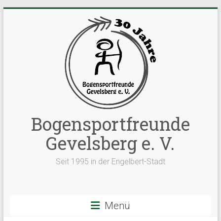
Zum
Inhalt
springen
Bogensportfreunde
Gevelsberg e. V.
Seit 1995 in der Engelbert-Stadt
Menü