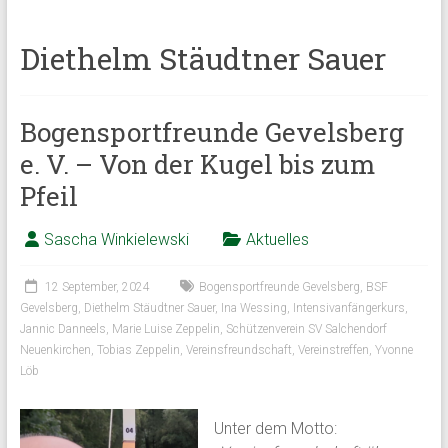
Diethelm Stäudtner Sauer
Bogensportfreunde Gevelsberg
e. V. – Von der Kugel bis zum
Pfeil
Sascha Winkielewski
Aktuelles
12 September, 2024
Bogensportfreunde Gevelsberg
,
BSF
Gevelsberg
,
Diethelm Stäudtner Sauer
,
Ina Wessing
,
Intensivanfängerkurs
,
Jannic Danneels
,
Marie Luise Zeppelin
,
Schützenverein SV Salchendorf
Neuenkirchen
,
Tobias Zeppelin
,
Vereinsfreundschaft
,
Vereinstreffen
,
Yvonne
Löb
Unter dem Motto: