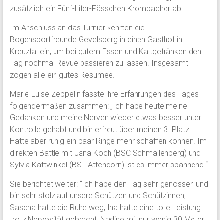
zusätzlich ein Fünf-Liter-Fässchen Krombacher ab.
Im Anschluss an das Turnier kehrten die
Bogensportfreunde Gevelsberg in einen Gasthof in
Kreuztal ein, um bei gutem Essen und Kaltgetränken den
Tag nochmal Revue passieren zu lassen. Insgesamt
zogen alle ein gutes Resümee.
Marie-Luise Zeppelin fasste ihre Erfahrungen des Tages
folgendermaßen zusammen: „Ich habe heute meine
Gedanken und meine Nerven wieder etwas besser unter
Kontrolle gehabt und bin erfreut über meinen 3. Platz.
Hätte aber ruhig ein paar Ringe mehr schaffen können. Im
direkten Battle mit Jana Koch (BSC Schmallenberg) und
Sylvia Kattwinkel (BSF Attendorn) ist es immer spannend.“
Sie berichtet weiter: “Ich habe den Tag sehr genossen und
bin sehr stolz auf unsere Schützen und Schützinnen,
Sascha hatte die Ruhe weg, Ina hatte eine tolle Leistung
trotz Nervosität gebracht, Nadine mit nur wenig 30 Meter