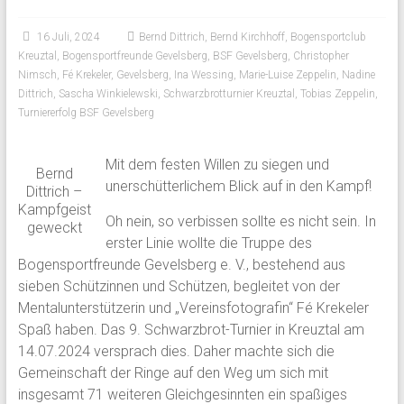
16 Juli, 2024
Bernd Dittrich
,
Bernd Kirchhoff
,
Bogensportclub
Kreuztal
,
Bogensportfreunde Gevelsberg
,
BSF Gevelsberg
,
Christopher
Nimsch
,
Fé Krekeler
,
Gevelsberg
,
Ina Wessing
,
Marie-Luise Zeppelin
,
Nadine
Dittrich
,
Sascha Winkielewski
,
Schwarzbrotturnier Kreuztal
,
Tobias Zeppelin
,
Turniererfolg BSF Gevelsberg
Mit dem festen Willen zu siegen und
Bernd
unerschütterlichem Blick auf in den Kampf!
Dittrich –
Kampfgeist
Oh nein, so verbissen sollte es nicht sein. In
geweckt
erster Linie wollte die Truppe des
Bogensportfreunde Gevelsberg e. V., bestehend aus
sieben Schützinnen und Schützen, begleitet von der
Mentalunterstützerin und „Vereinsfotografin“ Fé Krekeler
Spaß haben. Das 9. Schwarzbrot-Turnier in Kreuztal am
14.07.2024 versprach dies. Daher machte sich die
Gemeinschaft der Ringe auf den Weg um sich mit
insgesamt 71 weiteren Gleichgesinnten ein spaßiges