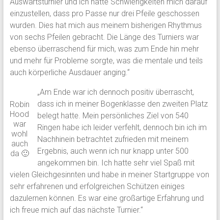
Auswärtsturnier und ich hatte Schwierigkeiten mich darauf
einzustellen, dass pro Passe nur drei Pfeile geschossen
wurden. Dies hat mich aus meinem bisherigen Rhythmus
von sechs Pfeilen gebracht. Die Länge des Turniers war
ebenso überraschend für mich, was zum Ende hin mehr
und mehr für Probleme sorgte, was die mentale und teils
auch körperliche Ausdauer anging.“
„Am Ende war ich dennoch positiv überrascht,
dass ich in meiner Bogenklasse den zweiten Platz
Robin
Hood
belegt hatte. Mein persönliches Ziel von 540
war
Ringen habe ich leider verfehlt, dennoch bin ich im
wohl
Nachhinein betrachtet zufrieden mit meinem
auch
Ergebnis, auch wenn ich nur knapp unter 500
da 🙂
angekommen bin. Ich hatte sehr viel Spaß mit
vielen Gleichgesinnten und habe in meiner Startgruppe von
sehr erfahrenen und erfolgreichen Schützen einiges
dazulernen können. Es war eine großartige Erfahrung und
ich freue mich auf das nächste Turnier.“