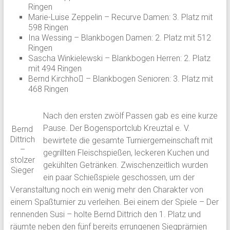
Ringen
Marie-Luise Zeppelin – Recurve Damen: 3. Platz mit
598 Ringen
Ina Wessing – Blankbogen Damen: 2. Platz mit 512
Ringen
Sascha Winkielewski – Blankbogen Herren: 2. Platz
mit 494 Ringen
Bernd Kirchho􀆯 – Blankbogen Senioren: 3. Platz mit
468 Ringen
Nach den ersten zwölf Passen gab es eine kurze
Pause. Der Bogensportclub Kreuztal e. V.
Bernd
Dittrich
bewirtete die gesamte Turniergemeinschaft mit
–
gegrillten Fleischspießen, leckeren Kuchen und
stolzer
gekühlten Getränken. Zwischenzeitlich wurden
Sieger
ein paar Schießspiele geschossen, um der
Veranstaltung noch ein wenig mehr den Charakter von
einem Spaßturnier zu verleihen. Bei einem der Spiele – Der
rennenden Susi – holte Bernd Dittrich den 1. Platz und
räumte neben den fünf bereits errungenen Siegprämien