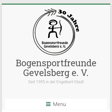
Zum
Inhalt
springen
Bogensportfreunde
Gevelsberg e. V.
Seit 1995 in der Engelbert-Stadt
Menü