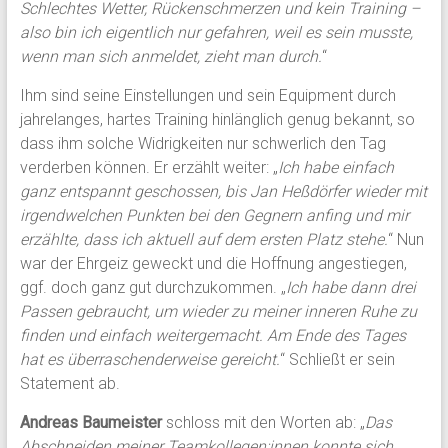
Schlechtes Wetter, Rückenschmerzen und kein Training –
also bin ich eigentlich nur gefahren, weil es sein musste,
wenn man sich anmeldet, zieht man durch.
“
Ihm sind seine Einstellungen und sein Equipment durch
jahrelanges, hartes Training hinlänglich genug bekannt, so
dass ihm solche Widrigkeiten nur schwerlich den Tag
verderben können. Er erzählt weiter: „
Ich habe einfach
ganz entspannt geschossen, bis Jan Heßdörfer wieder mit
irgendwelchen Punkten bei den Gegnern anfing und mir
erzählte, dass ich aktuell auf dem ersten Platz stehe.
“ Nun
war der Ehrgeiz geweckt und die Hoffnung angestiegen,
ggf. doch ganz gut durchzukommen. „
Ich habe dann drei
Passen gebraucht, um wieder zu meiner inneren Ruhe zu
finden und einfach weitergemacht. Am Ende des Tages
hat es überraschenderweise gereicht.
“ Schließt er sein
Statement ab.
Andreas Baumeister
schloss mit den Worten ab: „
Das
Abschneiden meiner Teamkollegen:innen konnte sich