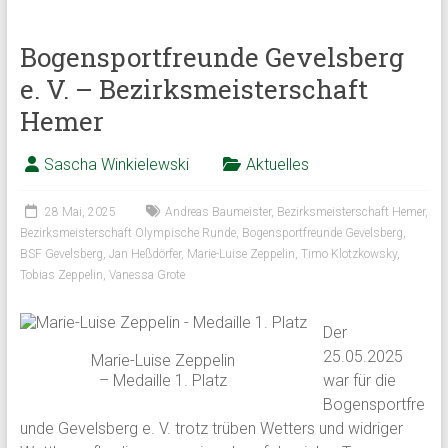
Bogensportfreunde Gevelsberg
e. V. – Bezirksmeisterschaft
Hemer
Sascha Winkielewski
Aktuelles
28 Mai, 2025
Andreas Baumeister
,
Bezirksmeisterschaft Hemer
,
Bezirksmeisterschaft Olympische Runde
,
Bogensportfreunde Gevelsberg
,
BSF Gevelsberg
,
Jan Heßdörfer
,
Marie-Luise Zeppelin
,
Timo Klotzkowsky
,
Tobias Zeppelin
,
Vanessa Grote
Der
25.05.2025
Marie-Luise Zeppelin
– Medaille 1. Platz
war für die
Bogensportfre
unde Gevelsberg e. V. trotz trüben Wetters und widriger