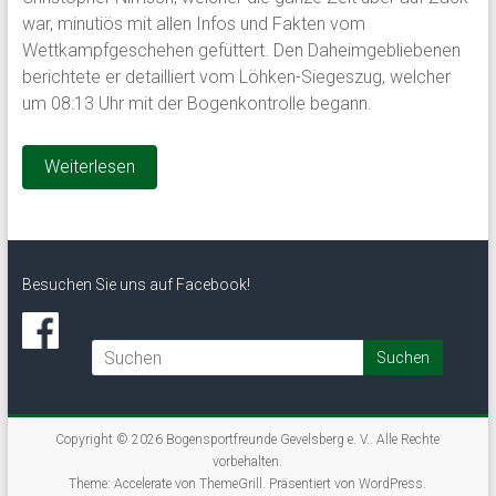
war, minutiös mit allen Infos und Fakten vom
Wettkampfgeschehen gefüttert. Den Daheimgebliebenen
berichtete er detailliert vom Löhken-Siegeszug, welcher
um 08:13 Uhr mit der Bogenkontrolle begann.
Weiterlesen
Besuchen Sie uns auf Facebook!
Copyright © 2026
Bogensportfreunde Gevelsberg e. V.
. Alle Rechte
vorbehalten.
Theme:
Accelerate
von ThemeGrill. Präsentiert von
WordPress
.