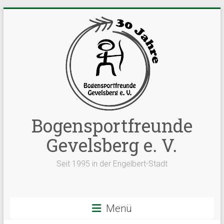
Zum
Inhalt
springen
Bogensportfreunde
Gevelsberg e. V.
Seit 1995 in der Engelbert-Stadt
Menü