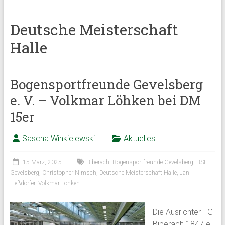
Deutsche Meisterschaft
Halle
Bogensportfreunde Gevelsberg
e. V. – Volkmar Löhken bei DM
15er
Sascha Winkielewski
Aktuelles
15 März, 2025
Biberach
,
Bogensportfreunde Gevelsberg
,
BSF
Gevelsberg
,
Christopher Nimsch
,
Deutsche Meisterschaft Halle
,
Jan
Heßdörfer
,
Volkmar Löhken
Die Ausrichter TG
Biberach 1847 e.