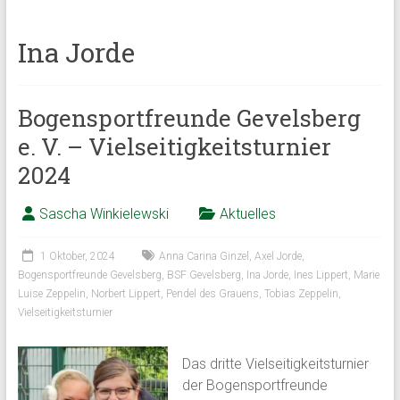
Ina Jorde
Bogensportfreunde Gevelsberg
e. V. – Vielseitigkeitsturnier
2024
Sascha Winkielewski
Aktuelles
1 Oktober, 2024
Anna Carina Ginzel
,
Axel Jorde
,
Bogensportfreunde Gevelsberg
,
BSF Gevelsberg
,
Ina Jorde
,
Ines Lippert
,
Marie
Luise Zeppelin
,
Norbert Lippert
,
Pendel des Grauens
,
Tobias Zeppelin
,
Vielseitigkeitsturnier
Das dritte Vielseitigkeitsturnier
der Bogensportfreunde