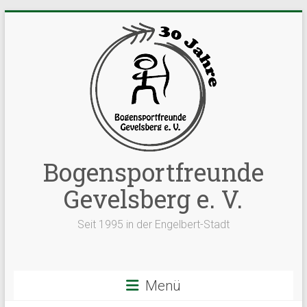
Zum
Inhalt
springen
Bogensportfreunde
Gevelsberg e. V.
Seit 1995 in der Engelbert-Stadt
Menü