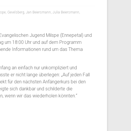
lspe
,
Gevelsberg
,
Jan Beiersmann
,
Julia Beiersmann
,
vangelischen Jugend Milspe (Ennepetal) und
itag um 18:00 Uhr und auf dem Programm
annende Informationen rund um das Thema
fang an einfach nur unkompliziert und
te er nicht lange überlegen: „Auf jeden Fall
ekt für den nächsten Anfängerkurs bei den
te sich dankbar und schilderte die
n, wenn wir das wiederholen könnten.“