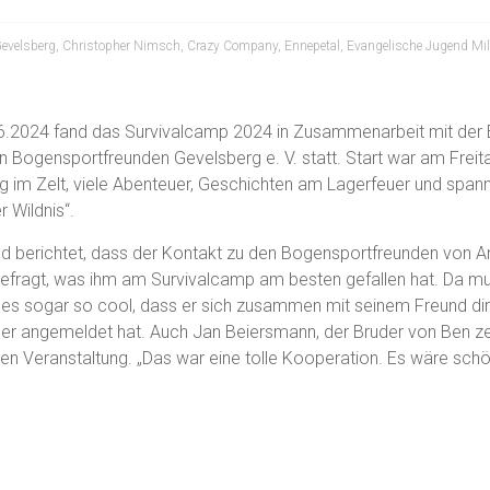
evelsberg
,
Christopher Nimsch
,
Crazy Company
,
Ennepetal
,
Evangelische Jugend Mi
.2024 fand das Survivalcamp 2024 in Zusammenarbeit mit der E
n Bogensportfreunden Gevelsberg e. V. statt. Start war am Fre
ng im Zelt, viele Abenteuer, Geschichten am Lagerfeuer und sp
r Wildnis“.
d berichtet, dass der Kontakt zu den Bogensportfreunden von An
efragt, was ihm am Survivalcamp am besten gefallen hat. Da muss
 es sogar so cool, dass er sich zusammen mit seinem Freund dir
ngemeldet hat. Auch Jan Beiersmann, der Bruder von Ben zeig
n Veranstaltung. „Das war eine tolle Kooperation. Es wäre schö