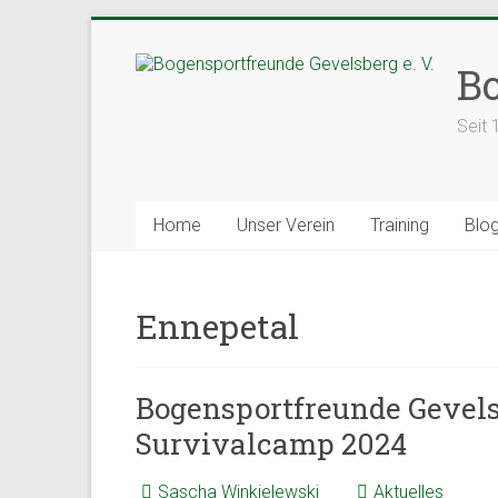
Zum
Inhalt
Bo
springen
Seit 
Home
Unser Verein
Training
Blo
Ennepetal
Bogensportfreunde Gevelsb
Survivalcamp 2024
Sascha Winkielewski
Aktuelles