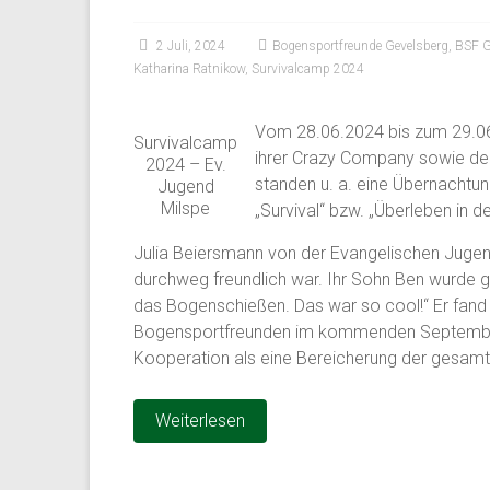
2 Juli, 2024
Bogensportfreunde Gevelsberg
,
BSF G
Katharina Ratnikow
,
Survivalcamp 2024
Vom 28.06.2024 bis zum 29.06
Survivalcamp
ihrer Crazy Company sowie de
2024 – Ev.
standen u. a. eine Übernachtu
Jugend
Milspe
„Survival“ bzw. „Überleben in de
Julia Beiersmann von der Evangelischen Jugen
durchweg freundlich war. Ihr Sohn Ben wurde g
das Bogenschießen. Das war so cool!“ Er fand
Bogensportfreunden im kommenden September a
Kooperation als eine Bereicherung der gesamte
Weiterlesen