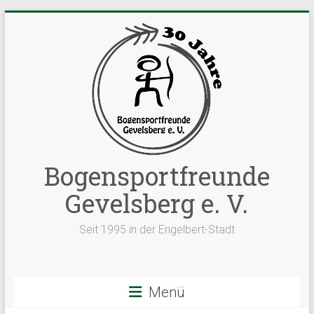
Zum
Inhalt
springen
Bogensportfreunde
Gevelsberg e. V.
Seit 1995 in der Engelbert-Stadt
Menü