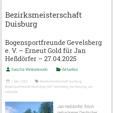
Bezirksmeisterschaft
Duisburg
Bogensportfreunde Gevelsberg
e. V. – Erneut Gold für Jan
Heßdörfer – 27.04.2025
Sascha Winkielewski
Aktuelles
1 Mai, 2025
Bezirksmeisterschaft Duisburg
,
Bogensportfreunde Gevelsberg
,
BSF Gevelsberg
,
Ina Wessing
,
Jan
Heßdörfer
Jan Heßdörfer, frisch
gebackener Deutscher